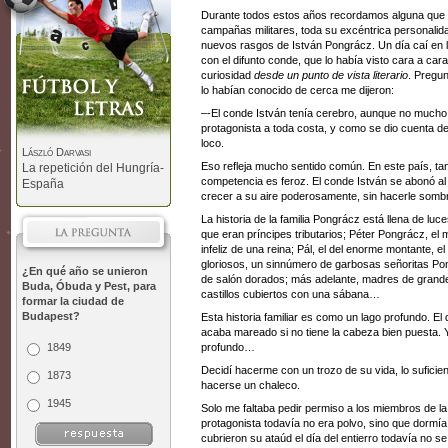
Durante todos estos años recordamos alguna que 
campañas militares, toda su excéntrica personalid
nuevos rasgos de István Pongrácz. Un día caí en 
con el difunto conde, que lo había visto cara a ca
curiosidad
desde un punto de vista literario
. Pregun
lo habían conocido de cerca me dijeron:
–-El conde István tenía cerebro, aunque no mucho.
protagonista a toda costa, y como se dio cuenta de 
loco.
László Darvasi
Eso refleja mucho sentido común. En este país, tan
La repetición del Hungría-
competencia es feroz. El conde István se abonó al 
España
crecer a su aire poderosamente, sin hacerle sombr
La historia de la familia Pongrácz está llena de l
que eran príncipes tributarios; Péter Pongrácz, el
infeliz de una reina; Pál, el del enorme montante, e
gloriosos, un sinnúmero de garbosas señoritas P
¿En qué año se unieron
de salón dorados; más adelante, madres de grandes
Buda, Óbuda y Pest, para
castillos cubiertos con una sábana…
formar la ciudad de
Budapest?
Esta historia familiar es como un lago profundo. El 
acaba mareado si no tiene la cabeza bien puesta. Y
1849
profundo…
Decidí hacerme con un trozo de su vida, lo suficie
1873
hacerse un chaleco.
1945
Solo me faltaba pedir permiso a los miembros de la 
protagonista todavía no era polvo, sino que dormía
cubrieron su ataúd el día del entierro todavía no s