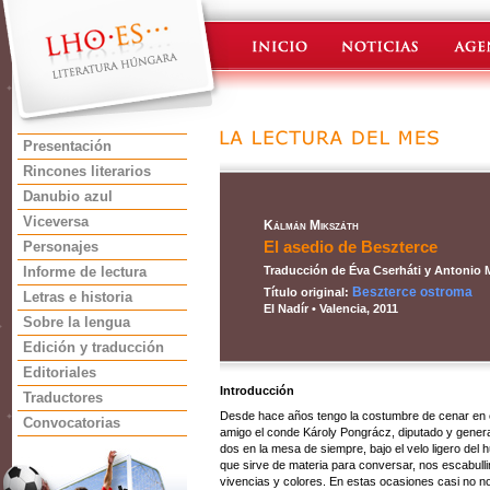
Presentación
Rincones literarios
Danubio azul
Viceversa
Kálmán Mikszáth
El asedio de Beszterce
Personajes
Informe de lectura
Traducción de Éva Cserháti y Antonio
Beszterce ostroma
Título original:
Letras e historia
El Nadír • Valencia, 2011
Sobre la lengua
Edición y traducción
Editoriales
Introducción
Traductores
Desde hace años tengo la costumbre de cenar en 
Convocatorias
amigo el conde Károly Pongrácz, diputado y gener
dos en la mesa de siempre, bajo el velo ligero del
que sirve de materia para conversar, nos escabul
vivencias y colores. En estas ocasiones casi no n