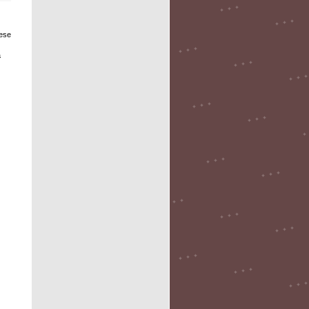
 ese
a