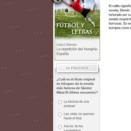
El califa cigüeñ
novela, Elemér 
torturado por s
estado esquizof
borrosas. En es
europea como el
László Darvasi
La repetición del Hungría-
España
¿Cuál es el título original
en húngaro de la novela
más famosa de Sándor
Márai El último encuentro?
La historia de una
amistad
Las velas se queman
hasta el final
A la luz de los
candelabros