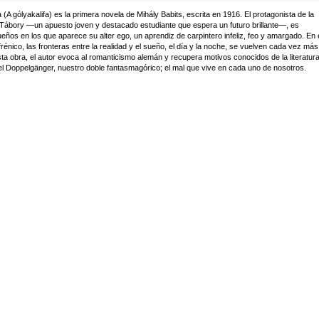
a (A gólyakalifa) es la primera novela de Mihály Babits, escrita en 1916. El protagonista de la
Tábory —un apuesto joven y destacado estudiante que espera un futuro brillante—, es
ueños en los que aparece su alter ego, un aprendiz de carpintero infeliz, feo y amargado. En
rénico, las fronteras entre la realidad y el sueño, el día y la noche, se vuelven cada vez más
ta obra, el autor evoca al romanticismo alemán y recupera motivos conocidos de la literatur
 Doppelgänger, nuestro doble fantasmagórico; el mal que vive en cada uno de nosotros.