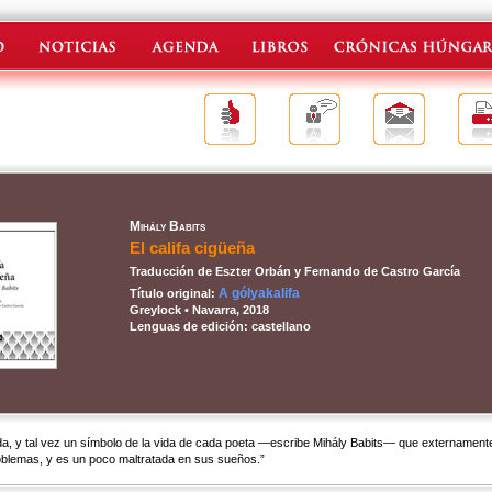
Mihály Babits
El califa cigüeña
Traducción de Eszter Orbán y Fernando de Castro García
A gólyakalifa
Título original:
Greylock • Navarra, 2018
Lenguas de edición: castellano
da, y tal vez un símbolo de la vida de cada poeta —escribe Mihály Babits— que externament
oblemas, y es un poco maltratada en sus sueños.”