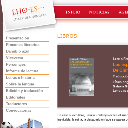
Presentación
Rincones literarios
Danubio azul
Viceversa
László Föl
Los esp
Personajes
De Chir
Informe de lectura
Traducció
Letras e historia
Título ori
Sobre la lengua
Galaxia G
Edición y traducción
Lenguas d
Editoriales
Traductores
Convocatorias
En este nuevo libro, László Földényi recrea el sueño
inevitable: la ruina, la desaparición ’que se pasea