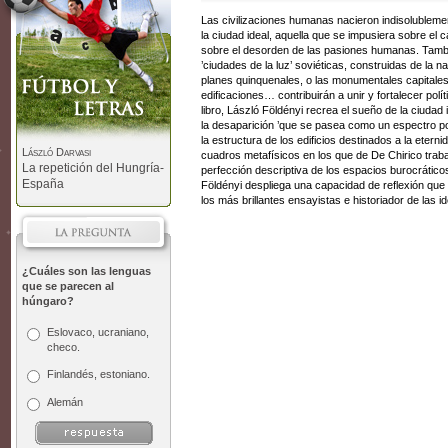
Las civilizaciones humanas nacieron indisolublemen
la ciudad ideal, aquella que se impusiera sobre el c
sobre el desorden de las pasiones humanas. También 
’ciudades de la luz’ soviéticas, construidas de la na
planes quinquenales, o las monumentales capitales 
edificaciones… contribuirán a unir y fortalecer po
libro, László Földényi recrea el sueño de la ciudad id
la desaparición ’que se pasea como un espectro por
la estructura de los edificios destinados a la eterni
László Darvasi
cuadros metafísicos en los que de De Chirico trab
La repetición del Hungría-
perfección descriptiva de los espacios burocrátic
España
Földényi despliega una capacidad de reflexión que 
los más brillantes ensayistas e historiador de las 
¿Cuáles son las lenguas
que se parecen al
húngaro?
Eslovaco, ucraniano,
checo.
Finlandés, estoniano.
Alemán