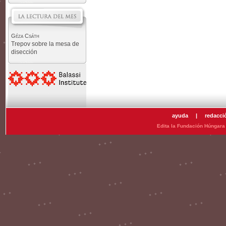
Géza Csáth
Trepov sobre la mesa de
disección
ayuda
|
redacci
Edita la Fundación Húngara 