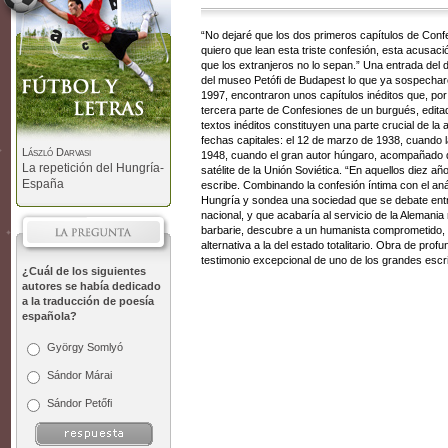
“No dejaré que los dos primeros capítulos de Confe
quiero que lean esta triste confesión, esta acusa
que los extranjeros no lo sepan.” Una entrada del d
del museo Petófi de Budapest lo que ya sospecharon 
1997, encontraron unos capítulos inéditos que, por
tercera parte de Confesiones de un burgués, editada 
textos inéditos constituyen una parte crucial de la
fechas capitales: el 12 de marzo de 1938, cuando l
László Darvasi
1948, cuando el gran autor húngaro, acompañado d
La repetición del Hungría-
satélite de la Unión Soviética. “En aquellos diez añ
España
escribe. Combinando la confesión íntima con el aná
Hungría y sondea una sociedad que se debate ent
nacional, y que acabaría al servicio de la Alemania
barbarie, descubre a un humanista comprometido,
alternativa a la del estado totalitario. Obra de profu
testimonio excepcional de uno de los grandes escr
¿Cuál de los siguientes
autores se había dedicado
a la traducción de poesía
española?
György Somlyó
Sándor Márai
Sándor Petőfi