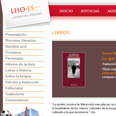
Presentación
Rincones literarios
Danubio azul
Viceversa
Sándor M
Lo que 
Personajes
Informe de lectura
Traducció
Título ori
Letras e historia
Salamand
Sobre la lengua
Lenguas d
Edición y traducción
Editoriales
Traductores
Convocatorias
“La lucidez incisiva de Márai está marcada por un
el hundimiento de los valores culturales de la burg
cultivada a la que pertenecía.” Lire