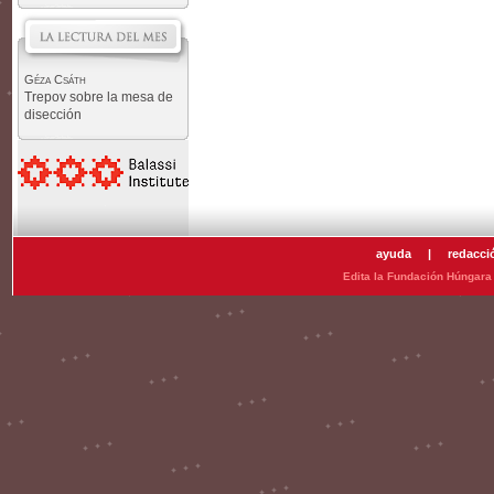
Géza Csáth
Trepov sobre la mesa de
disección
ayuda
|
redacci
Edita la Fundación Húngara 