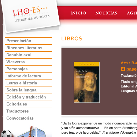
Presentación
Rincones literarios
Danubio azul
Viceversa
Attila Bar
El pase
Personajes
Informe de lectura
Traducció
Título ori
Letras e historia
Editorial 
Sobre la lengua
Lenguas d
Edición y traducción
Editoriales
Traductores
Convocatorias
“Bartis logra exponer de un modo incomparable la
y su afán autodestructivo … Es en parte Strindber
puro teatro de la crueldad”.
Frankfurter Allgemeine