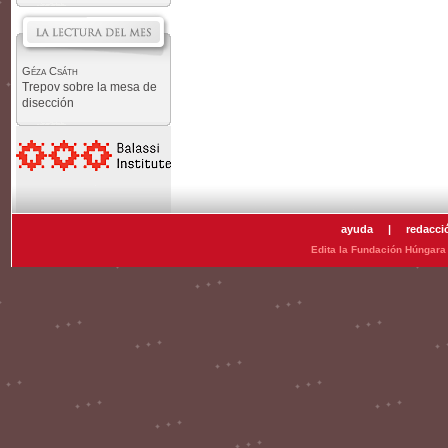
Géza Csáth
Trepov sobre la mesa de
disección
ayuda
|
redacci
Edita la Fundación Húngara 