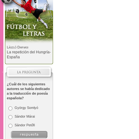
László Darvasi
La repetición del Hungría-
España
¿Cuál de los siguientes
autores se había dedicado
a la traducción de poesía
española?
György Somlyó
Sándor Márai
Sándor Petőfi