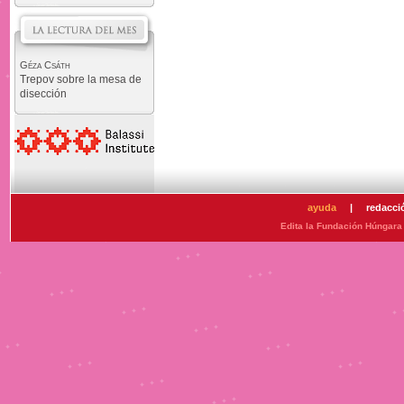
Géza Csáth
Trepov sobre la mesa de
disección
ayuda
|
redacci
Edita la Fundación Húngara 