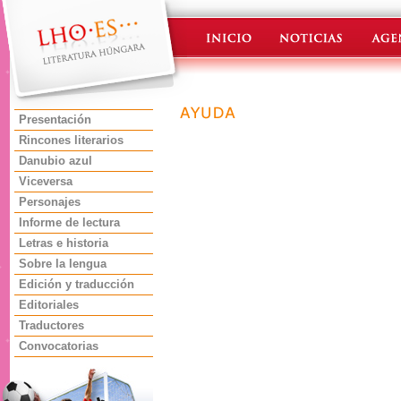
Presentación
Rincones literarios
Danubio azul
Viceversa
Personajes
Informe de lectura
Letras e historia
Sobre la lengua
Edición y traducción
Editoriales
Traductores
Convocatorias