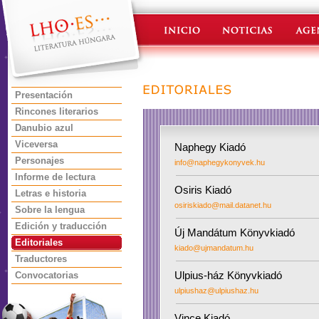
Presentación
Rincones literarios
Danubio azul
Viceversa
Naphegy Kiadó
Personajes
info@naphegykonyvek.hu
Informe de lectura
Osiris Kiadó
Letras e historia
osiriskiado@mail.datanet.hu
Sobre la lengua
Edición y traducción
Új Mandátum Könyvkiadó
Editoriales
kiado@ujmandatum.hu
Traductores
Ulpius-ház Könyvkiadó
Convocatorias
ulpiushaz@ulpiushaz.hu
Vince Kiadó