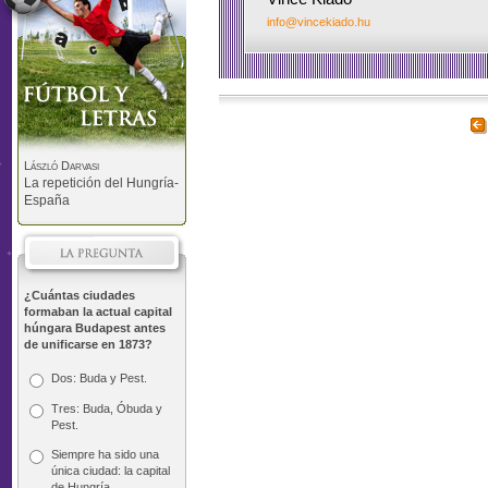
info@vincekiado.hu
László Darvasi
La repetición del Hungría-
España
¿Cuántas ciudades
formaban la actual capital
húngara Budapest antes
de unificarse en 1873?
Dos: Buda y Pest.
Tres: Buda, Óbuda y
Pest.
Siempre ha sido una
única ciudad: la capital
de Hungría.