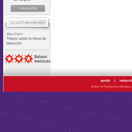
Géza Csáth
Trepov sobre la mesa de
disección
ayuda
|
redacci
Edita la Fundación Húngara 