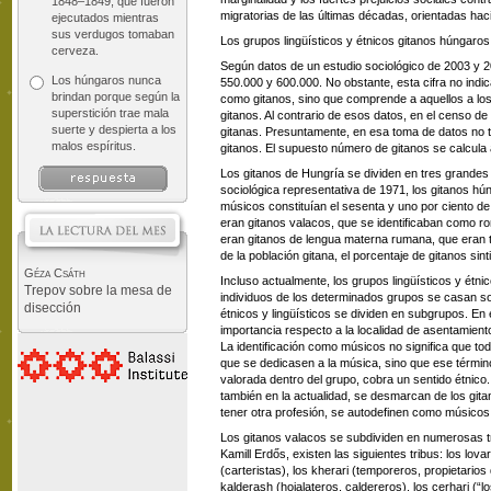
1848–1849, que fueron
migratorias de las últimas décadas, orientadas ha
ejecutados mientras
sus verdugos tomaban
Los grupos lingüísticos y étnicos gitanos húngaros
cerveza.
Según datos de un estudio sociológico de 2003 y 2
Los húngaros nunca
550.000 y 600.000. No obstante, esta cifra no indic
brindan porque según la
como gitanos, sino que comprende a aquellos a los 
superstición trae mala
gitanos. Al contrario de esos datos, en el censo d
suerte y despierta a los
gitanas. Presuntamente, en esa toma de datos no 
malos espíritus.
gitanos. El supuesto número de gitanos se calcula a
Los gitanos de Hungría se dividen en tres grandes
sociológica representativa de 1971, los gitanos 
músicos constituían el sesenta y uno por ciento de l
eran gitanos valacos, que se identificaban como r
eran gitanos de lengua materna rumana, que eran t
de la población gitana, el porcentaje de gitanos sin
Géza Csáth
Incluso actualmente, los grupos lingüísticos y étni
Trepov sobre la mesa de
individuos de los determinados grupos se casan s
disección
étnicos y lingüísticos se dividen en subgrupos. En
importancia respecto a la localidad de asentamiento
La identificación como músicos no significa que t
que se dedicasen a la música, sino que ese término
valorada dentro del grupo, cobra un sentido étnic
también en la actualidad, se desmarcan de los git
tener otra profesión, se autodefinen como músicos
Los gitanos valacos se subdividen en numerosas tri
Kamill Erdős, existen las siguientes tribus: los lova
(carteristas), los kherari (temporeros, propietario
kalderash (hojalateros, caldereros), los cerhari (“l