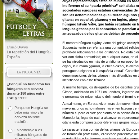
cuyos representantes están en minoría en todas 
indiferente si su “patria primitiva” se hallaba en
sociedades europeas estaban convencidas de q
son las denominaciones que utilizan algunos p
gitans; en español, gitanos; y en inglés, gipsy
húngaro István Vályi, que había estudiado en 
lenguas gitanas por él conocidas se parecían a
antepasados de los gitanos debían de proceder 
El nombre húngaro cigány viene del griego ατσινγάν
László Darvasi
Supuestamente se refería a una comunidad religio
La repetición del Hungría-
prohibido relacionarse a los cristianos. No está ci
España
ver con dicha comunidad; en cualquier caso, en el si
se ha introducido en más de un idioma europeo, lo
cigani, la rumana ţiganilor, la checa cikáni, la alema
portuguesa ciganos o la española zincalí. Con dife
denominaciones de los gitanos más difundidas en t
identificado con este término.
¿Por qué no brindaron los
Al mismo tiempo, los delegados de los distintos gr
húngaros con cerveza
Gitano, celebrado en 1971 en Londres, lograron c
durante 150 años entre
y personas de origen gitano del mundo el término r
1849 y 1999?
Actualmente, en Europa viven más de nueve millo
Porque en Hungría se
mayoría, unos ocho millones, viven en la zona centr
bebe más vino y la
número supera el diez por ciento de la población t
cerveza no tiene
Macedonia; llegando casi a alcanzar ese porcentaje
tradición.
gitana está compuesta por diferentes grupos lingüís
La característica común de los gitanos de Europa cen
En homenaje a los
de formación profesional, el elevado porcentaje de
militares húngaros de
marginalidad y los fuertes prejuicios sociales cont