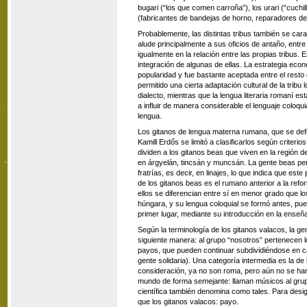
bugari (“los que comen carroña”), los urari (“cuchil
(fabricantes de bandejas de horno, reparadores de 
Probablemente, las distintas tribus también se ca
alude principalmente a sus oficios de antaño, entre 
igualmente en la relación entre las propias tribus
integración de algunas de ellas. La estrategia eco
popularidad y fue bastante aceptada entre el resto
permitido una cierta adaptación cultural de la tribu
dialecto, mientras que la lengua literaria romaní 
a influir de manera considerable el lenguaje coloqui
lengua.
Los gitanos de lengua materna rumana, que se def
Kamill Erdős se limitó a clasificarlos según criterios
dividen a los gitanos beas que viven en la región 
en árgyelán, tincsán y muncsán. La gente beas pert
fratrías, es decir, en linajes, lo que indica que est
de los gitanos beas es el rumano anterior a la refor
ellos se diferencian entre sí en menor grado que l
húngara, y su lengua coloquial se formó antes, pues
primer lugar, mediante su introducción en la enseñ
Según la terminología de los gitanos valacos, la gen
siguiente manera: al grupo “nosotros” pertenecen l
payos, que pueden continuar subdividiéndose en ca
gente solidaria). Una categoría intermedia es la d
consideración, ya no son roma, pero aún no se han
mundo de forma semejante: llaman músicos al grupo
científica también denomina como tales. Para desig
que los gitanos valacos: payo.