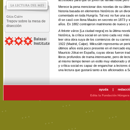
accesibles para que un joven de familia noble pero 
Merece la pena mencionar dos novelas de su últim
historia basada en elementos históricos de un divo
comentado en toda Hungría. Tal vez no fue una cas
Géza Csáth
él se casó con Ilona Mauks en secreto en 1873 y s
Trepov sobre la mesa de
años. En 1882 contrajeron matrimonio de nuevo y tu
disección
A fekete város
[La ciudad negra] es la última novel
histórica, la crítica social en un tono cada vez má
leer otra obra suya de los comienzos de su carrer
1922 (Madrid, Calpe). Mikszáth representa un peri
últimos años está poco presente en el mercado esp
Mauricio Jókai en España, cuyas obras fueron traduc
libros profundos de trama interesante, pero de lectu
al mismo tiempo tienen un estilo muy elaborado y d
y crítica social es capaz de enganchar a lectore
una lectura que gustará tanto a los aficionados a 
ayuda
|
redacci
Edita la Fundación Húngara 