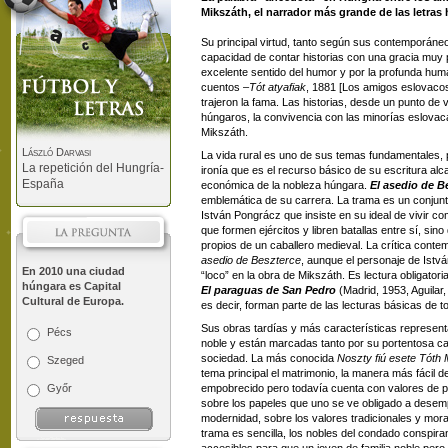
Mikszáth, el narrador más grande de las letras
Su principal virtud, tanto según sus contemporáne
capacidad de contar historias con una gracia muy p
excelente sentido del humor y por la profunda hu
cuentos –
Tót atyafiak
, 1881 [Los amigos eslovaco
trajeron la fama. Las historias, desde un punto de 
húngaros, la convivencia con las minorías eslovacas
Mikszáth.
László Darvasi
La vida rural es uno de sus temas fundamentales, p
La repetición del Hungría-
ironía que es el recurso básico de su escritura al
España
económica de la nobleza húngara.
El asedio de B
emblemática de su carrera. La trama es un conjunt
István Pongrácz que insiste en su ideal de vivir 
que formen ejércitos y libren batallas entre sí, sin
propios de un caballero medieval. La crítica contem
asedio de Beszterce
, aunque el personaje de Istvá
En 2010 una ciudad
“loco” en la obra de Mikszáth. Es lectura obligator
húngara es Capital
El paraguas de San Pedro
(Madrid, 1953, Aguilar
Cultural de Europa.
es decir, forman parte de las lecturas básicas de 
Sus obras tardías y más características representa
Pécs
noble y están marcadas tanto por su portentosa ca
sociedad. La más conocida
Noszty fiú esete Tóth 
Szeged
tema principal el matrimonio, la manera más fácil d
Győr
empobrecido pero todavía cuenta con valores de p
sobre los papeles que uno se ve obligado a desemp
modernidad, sobre los valores tradicionales y mora
trama es sencilla, los nobles del condado conspira