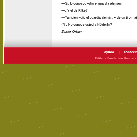
––Sí, lo conozco –dijo el guardia alemán.
––¿Y el de Rilke?
––También –dijo el guardia alemán, y de un tiro mat
(*) ¿No conoce usted a Hölderlin?
Eszter Orbán
ayuda
|
redacci
Edita la Fundación Húngara 