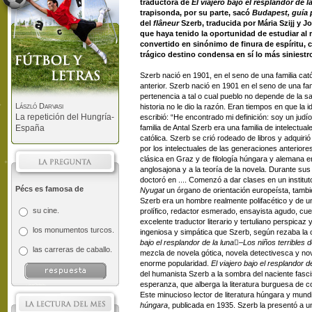
traductora de
El viajero bajo el resplandor de l
trapisonda, por su parte, sacó
Budapest, guía 
del
flâneur
Szerb, traducida por Mária Szijj y 
que haya tenido la oportunidad de estudiar al 
convertido en sinónimo de finura de espíritu, c
trágico destino condensa en sí lo más siniestro
Szerb nació en 1901, en el seno de una familia católi
anterior. Szerb nació en 1901 en el seno de una fam
pertenencia a tal o cual pueblo no depende de la s
László Darvasi
historia no le dio la razón. Eran tiempos en que la 
La repetición del Hungría-
escribió: “He encontrado mi definición: soy un jud
España
familia de Antal Szerb era una familia de intelectu
católica. Szerb se crió rodeado de libros y adquir
por los intelectuales de las generaciones anteriores
clásica en Graz y de filología húngara y alemana e
anglosajona y a la teoría de la novela. Durante su
doctoró en .... Comenzó a dar clases en un institut
Pécs es famosa de
Nyugat
un órgano de orientación europeísta, tambi
Szerb era un hombre realmente polifacético y de un
su cine.
prolífico, redactor esmerado, ensayista agudo, cuen
excelente traductor literario y tertuliano perspica
los monumentos turcos.
ingeniosa y simpática que Szerb, según rezaba la
bajo el resplandor de la luna–Los niños terribles 
las carreras de caballo.
mezcla de novela gótica, novela detectivesca y nov
enorme popularidad.
El viajero bajo el resplandor d
del humanista Szerb a la sombra del naciente fasc
esperanza, que alberga la literatura burguesa de co
Este minucioso lector de literatura húngara y mund
húngara
, publicada en 1935. Szerb la presentó a 