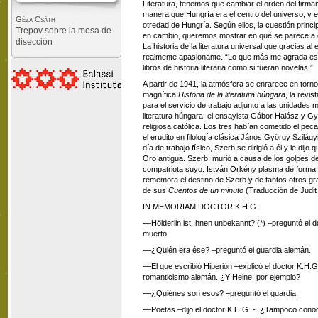
Literatura, tenemos que cambiar el orden del firm
manera que Hungría era el centro del universo, y e
Géza Csáth
otredad de Hungría. Según ellos, la cuestión princ
Trepov sobre la mesa de
en cambio, queremos mostrar en qué se parece a e
disección
La historia de la literatura universal que gracias al
realmente apasionante. “Lo que más me agrada es 
libros de historia literaria como si fueran novelas.”
A partir de 1941, la atmósfera se enrarece en tor
magnífica
Historia de la literatura húngara
, la revi
para el servicio de trabajo adjunto a las unidades 
literatura húngara: el ensayista Gábor Halász y Gyö
religiosa católica. Los tres habían cometido el pec
el erudito en filología clásica János György Szil
día de trabajo físico, Szerb se dirigió a él y le dijo
Oro antigua. Szerb, murió a causa de los golpes de
compatriota suyo. István Örkény plasma de forma g
rememora el destino de Szerb y de tantos otros g
de sus
Cuentos de un minuto
(Traducción de Judit
IN MEMORIAM DOCTOR K.H.G.
––Hölderlin ist Ihnen unbekannt? (*) –preguntó el d
muerto.
––¿Quién era ése? –preguntó el guardia alemán.
––El que escribió Hiperión –explicó el doctor K.H.
romanticismo alemán. ¿Y Heine, por ejemplo?
––¿Quiénes son esos? –preguntó el guardia.
––Poetas –dijo el doctor K.H.G. -. ¿Tampoco conoc