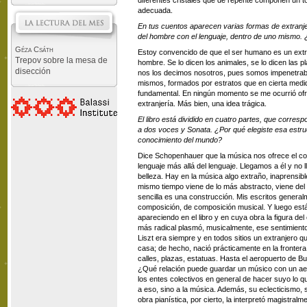
diferentes cristales que de repente componen un 
adecuada.
En tus cuentos aparecen varias formas de extranjer
del hombre con el lenguaje, dentro de uno mismo. ¿
Géza Csáth
Estoy convencido de que el ser humano es un extra
Trepov sobre la mesa de
hombre. Se lo dicen los animales, se lo dicen las pla
disección
nos los decimos nosotros, pues somos impenetrab
mismos, formados por estratos que en cierta medid
fundamental. En ningún momento se me ocurrió ofre
extranjería. Más bien, una idea trágica.
El libro está dividido en cuatro partes, que corres
a dos voces y Sonata. ¿Por qué elegiste esa estruc
conocimiento del mundo?
Dice Schopenhauer que la música nos ofrece el cor
lenguaje más allá del lenguaje. Llegamos a él y no 
belleza. Hay en la música algo extraño, inaprensi
mismo tiempo viene de lo más abstracto, viene del
sencilla es una construcción. Mis escritos general
composición, de composición musical. Y luego est
apareciendo en el libro y en cuya obra la figura d
más radical plasmó, musicalmente, ese sentimient
Liszt era siempre y en todos sitios un extranjero q
casa; de hecho, nació prácticamente en la frontera
calles, plazas, estatuas. Hasta el aeropuerto de B
¿Qué relación puede guardar un músico con un aer
los entes colectivos en general de hacer suyo lo q
a eso, sino a la música. Además, su eclecticismo, 
obra pianística, por cierto, la interpretó magistral