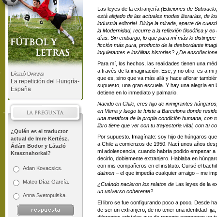
Las leyes de la extranjería
(Ediciones de Subsuelo,
está alejado de las actuales modas literarias, de l
industria editorial. Dirige la mirada, aparte de cu
la Modernidad, recurre a la reflexión filosófica y 
días. Sin embargo, lo que para mí más lo distingue
ficción más pura, producto de la desbordante ima
inquietantes e insólitas historias? ¿De ensoñacion
Para mí, los hechos, las realidades tienen una médu
a través de la imaginación. Ese, y no otro, es a mi j
László Darvasi
que es, sino que va más allá y hace aflorar tambié
La repetición del Hungría-
supuesto, una gran escuela. Y hay una alegría en 
España
detiene en lo inmediato y palmario.
Nacido en Chile, eres hijo de inmigrantes húngaros,
en Viena y luego te fuiste a Barcelona donde reside
una metáfora de la propia condición humana, con to
libro tiene que ver con tu trayectoria vital, con tu 
¿Quién es el traductor
Por supuesto. Imagínate: soy hijo de húngaros que
actual de Imre Kertész,
a Chile a comienzos de 1950. Nací unos años desp
Ádám Bodor y László
mi adolescencia, cuando habría podido empezar a arr
Krasznahorkai?
decirlo, doblemente extranjero. Hablaba en húnga
con mis compañeros en el instituto. Cursé el bachil
Adan Kovacsics.
daimon
– el que impedía cualquier arraigo – me 
Mateo Díaz García.
¿Cuándo nacieron los relatos de
Las leyes de la ex
un universo coherente?
Anna Svetopulska.
El libro se fue configurando poco a poco
.
Desde hací
de ser un extranjero, de no tener una identidad fija