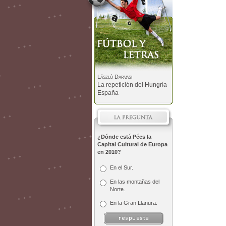
László Darvasi
La repetición del Hungría-
España
¿Dónde está Pécs la
Capital Cultural de Europa
en 2010?
En el Sur.
En las montañas del
Norte.
En la Gran Llanura.