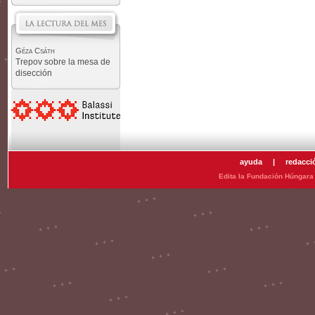
Géza Csáth
Trepov sobre la mesa de
disección
ayuda
|
redacci
Edita la Fundación Húngara 