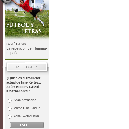
László Darvasi
La repetición del Hungría-
España
¿Quién es el traductor
actual de Imre Kertész,
Ádám Bodor y László
Krasznahorkai?
Adan Kovacsics.
Mateo Díaz García.
Anna Svetopulska.