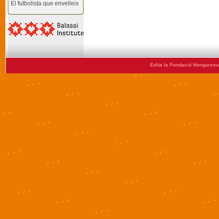
El futbolista que envelleix
Edita la Fondació Hongaresa 