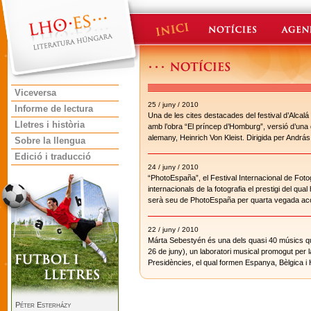
Viceversa
25 / juny / 2010
Informe de lectura
Una de les cites destacades del festival d’Alca
Lletres i història
amb l’obra “El príncep d’Homburg”, versió d’una
alemany, Heinrich Von Kleist. Dirigida per Andr
Sobre la llengua
Edició i traducció
24 / juny / 2010
“PhotoEspaña”, el Festival Internacional de Fotog
internacionals de la fotografia el prestigi del qu
serà seu de PhotoEspaña per quarta vegada aco
22 / juny / 2010
Márta Sebestyén és una dels quasi 40 músics que
26 de juny), un laboratori musical promogut per 
Presidències, el qual formen Espanya, Bèlgica i 
Péter Esterházy