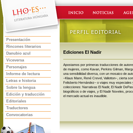
Presentación
Rincones literarios
Ediciones El Nadir
Danubio azul
Viceversa
Apostamos por primeras traducciones de autores
Personajes
de mujeres, como Kavan, Perkins Gilman, Margar
Informe de lectura
una sensibilidad diversa, con un mosaico de aut
–Klaus Mann, René Crevel, Vallotton–, cierta s
Letras e historia
Felisberto Hernández– o viajes muy especiales y
Sobre la lengua
colecciones: Narrativas El Nadir, El Nadir DePa
biográficos o de viajes, y El Nadir Noveles, p
Edición y traducción
el mercado actual es inaudible.
Editoriales
Traductores
Convocatorias