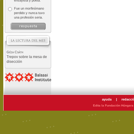
ensayista y poeta.
Fue un morfinómano
perdido y nunca tuvo
una profesión seria.
Géza Csáth
Trepov sobre la mesa de
disección
ayuda
|
redacci
Edita la Fundación Húngara 