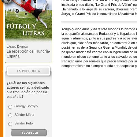
un diario que habría de llevarse consigo cuando hu
inspirada en su diario, “Le Grand Prix de Vérité” cuy
Ha ganado, a lo largo de su carrera, diversos premi
Jurys, el Grand Prix de la nouvelle de l’Académie fr
Tengo quince años y no quiero morir
es la historia
la ocupación alemana de Budapest y la llegada de l
agua ni alimentos, junto a sus padres y a otros ate
diario que, diez años más tarde, se convertiría en 
László Darvasi
postrimerías de la Segunda Guerra Mundial, de q
La repetición del Hungría-
no quiero morir está escrito con la ingenuidad de 
España
mundo en el que se teme tanto a los salvadores co
transitan unos personajes que precisamente por s
comportamiento no siempre puede ser aceptable 
¿Cuál de los siguientes
autores se había dedicado
a la traducción de poesía
española?
György Somlyó
Sándor Márai
Sándor Petőfi