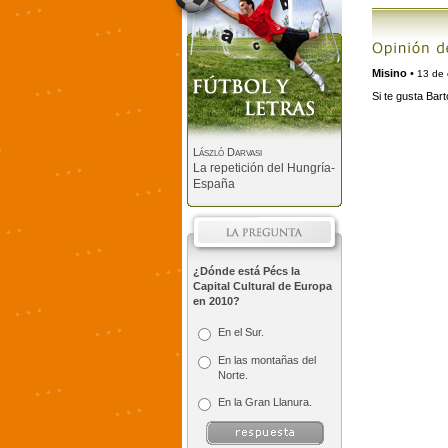
Misino
•
13 de 
Si te gusta Bart
László Darvasi
La repetición del Hungría-
España
¿Dónde está Pécs la
Capital Cultural de Europa
en 2010?
En el Sur.
En las montañas del
Norte.
En la Gran Llanura.