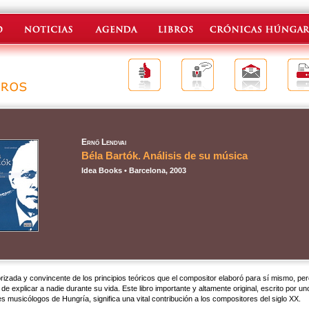
Ernő Lendvai
Béla Bartók. Análisis de su música
Idea Books • Barcelona, 2003
rizada y convincente de los principios teóricos que el compositor elaboró para sí mismo, pe
e explicar a nadie durante su vida. Este libro importante y altamente original, escrito por un
es musicólogos de Hungría, significa una vital contribución a los compositores del siglo XX.