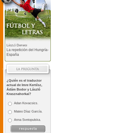
László Darvasi
La repetición del Hungría-
España
¿Quién es el traductor
actual de Imre Kertész,
Ádám Bodor y László
Krasznahorkai?
Adan Kovacsics.
Mateo Díaz García.
Anna Svetopulska.