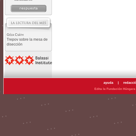
Géza Csáth
Trepov sobre la mesa de
disección
ayuda
|
redacci
Edita la Fundación Húngara 