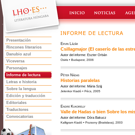
Presentación
Ervin Lázár
Rincones literarios
Csillagmajor (El caserío de las estre
Danubio azul
Autor del informe: Eszter Orbán
Osiris • Budapest, 2006
Viceversa
Personajes
Informe de lectura
Péter Nádas
Historias paralelas
Letras e historia
Autor del informe: Mária Szijj
Sobre la lengua
Jelenkor Kiadó • Pécs, 2005
Edición y traducción
Editoriales
Endre Kukorelly
Traductores
Valle de Hadas o bien Sobre los m
Convocatorias
Autor del informe: Dóra Bakucz
Kalligram Kiadó • Pozsony (Bratislava), 2003