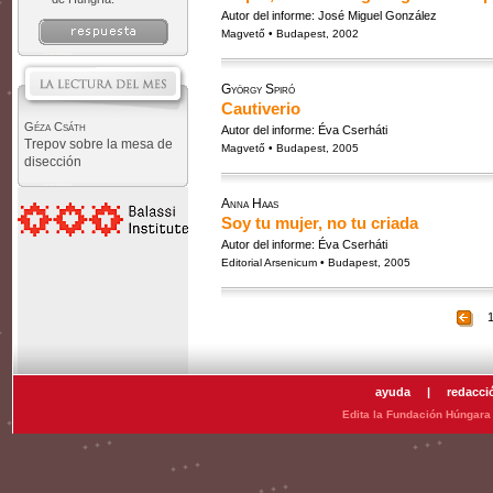
Autor del informe: José Miguel González
Magvető • Budapest, 2002
György Spiró
Cautiverio
Géza Csáth
Autor del informe: Éva Cserháti
Trepov sobre la mesa de
Magvető • Budapest, 2005
disección
Anna Haas
Soy tu mujer, no tu criada
Autor del informe: Éva Cserháti
Editorial Arsenicum • Budapest, 2005
ayuda
|
redacci
Edita la Fundación Húngara 