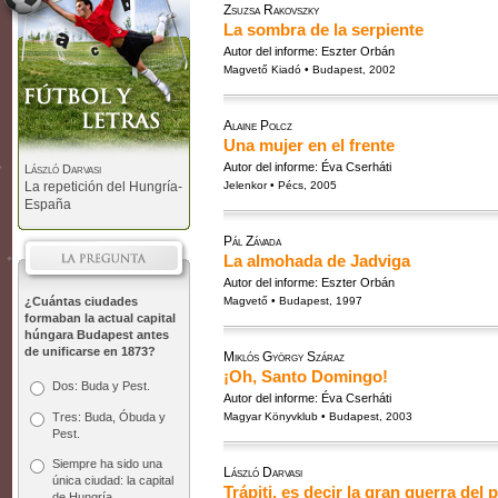
Zsuzsa Rakovszky
La sombra de la serpiente
Autor del informe: Eszter Orbán
Magvető Kiadó • Budapest, 2002
Alaine Polcz
Una mujer en el frente
Autor del informe: Éva Cserháti
László Darvasi
La repetición del Hungría-
Jelenkor • Pécs, 2005
España
Pál Závada
La almohada de Jadviga
Autor del informe: Eszter Orbán
¿Cuántas ciudades
Magvető • Budapest, 1997
formaban la actual capital
húngara Budapest antes
de unificarse en 1873?
Miklós György Száraz
¡Oh, Santo Domingo!
Dos: Buda y Pest.
Autor del informe: Éva Cserháti
Tres: Buda, Óbuda y
Magyar Könyvklub • Budapest, 2003
Pest.
Siempre ha sido una
László Darvasi
única ciudad: la capital
Trápiti, es decir la gran guerra del
de Hungría.