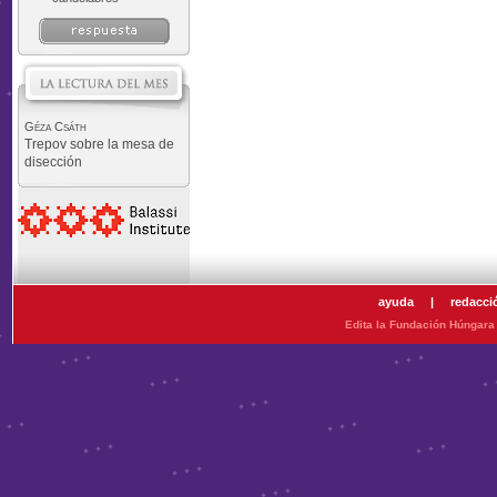
Géza Csáth
Trepov sobre la mesa de
disección
ayuda
|
redacci
Edita la Fundación Húngara 