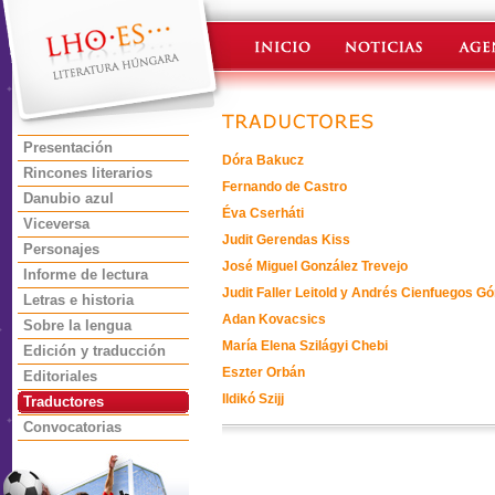
Presentación
Dóra Bakucz
Rincones literarios
Fernando de Castro
Danubio azul
Éva Cserháti
Viceversa
Judit Gerendas Kiss
Personajes
José Miguel González Trevejo
Informe de lectura
Judit Faller Leitold y Andrés Cienfuegos G
Letras e historia
Adan Kovacsics
Sobre la lengua
María Elena Szilágyi Chebi
Edición y traducción
Eszter Orbán
Editoriales
Ildikó Szijj
Traductores
Convocatorias