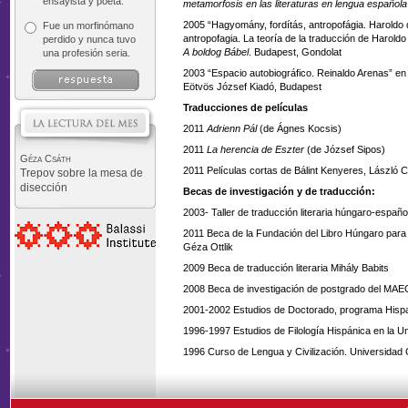
ensayista y poeta.
metamorfosis en las literaturas en lengua española
2005 “Hagyomány, fordítás, antropofágia. Haroldo 
Fue un morfinómano
antropofagia. La teoría de la traducción de Harol
perdido y nunca tuvo
A boldog Bábel
. Budapest, Gondolat
una profesión seria.
2003 “Espacio autobiográfico. Reinaldo Arenas” e
Eötvös József Kiadó, Budapest
Traducciones de películas
2011
Adrienn Pál
(de Ágnes Kocsis)
2011
La herencia de Eszter
(de József Sipos)
Géza Csáth
2011 Películas cortas de Bálint Kenyeres, László C
Trepov sobre la mesa de
disección
Becas de investigación y de traducción:
2003- Taller de traducción literaria húngaro-españo
2011 Beca de la Fundación del Libro Húngaro para
Géza Ottlik
2009 Beca de traducción literaria Mihály Babits
2008 Beca de investigación de postgrado del MA
2001-2002 Estudios de Doctorado, programa Hispan
1996-1997 Estudios de Filología Hispánica en la 
1996 Curso de Lengua y Civilización. Universidad