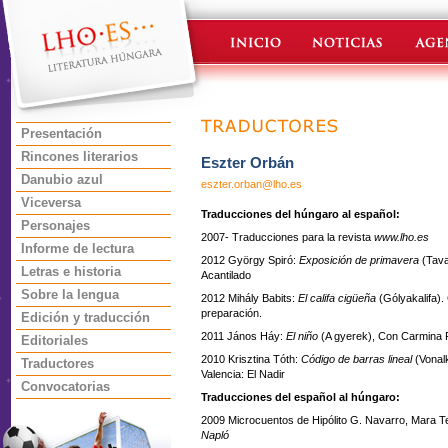
Presentación
Rincones literarios
Eszter Orbán
Danubio azul
eszter.orban@lho.es
Viceversa
Traducciones del húngaro al español:
Personajes
2007- Traducciones para la revista
www.lho.es
Informe de lectura
2012 György Spiró:
Exposición de primavera
(Tava
Letras e historia
Acantilado
Sobre la lengua
2012 Mihály Babits:
El califa cigüeña
(Gólyakalifa).
preparación.
Edición y traducción
2011 János Háy:
El niño
(A gyerek), Con Carmina Fe
Editoriales
2010 Krisztina Tóth:
Código de barras lineal
(Vonal
Traductores
Valencia: El Nadir
Convocatorias
Traducciones del español al húngaro:
2009 Microcuentos de Hipólito G. Navarro, Mara 
Napló