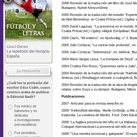
2008 Revisión de la traducción del libro de José Ab
Budapest, Nyitott Könyvműhely
2005 Revisión de la traducción del estudio “Exper
de Abel Bereményi, en Csaba Prónai (ed.)
Cigány 
2005 David Lagunas, “La presencia en el mundo. Ali
Csaba Prónai (ed.)
Cigány világok Európában
, Bu
2005 Clarín, “Mi entierro”, en
Nyelvvilág
, n° 3, Bu
2005 Julio Cortázar, “La caricia más profunda”, en
László Darvasi
La repetición del Hungría-
2005 Julio Cortázar, “Sobremesa”, en
Játékok
, Bu
España
2004 Mario Vargas Llosa, “La trompeta de Deyá”, 
2004 Crsitina Peri Rossi, “Queremos tanto a Julio”
2004 Revisión de la traducción del artículo “Katho
Ambrus (ed.)
Rendhagyó nézetek a csángókról
, B
¿Cuál fue la profesión del
2004 Revisión de la traducción de la obra de Angele
escritor Géza Csáth, cuyos
relatos sobre Goya y su tiempo). Budapest, Mikes
cuentos acaba de publicar
Publicaciones:
la Editorial Nadír?
2007- Artículos para la revista
www.lho.es
Fue médico de
2009 “A lefordított identitás. Merlin Grófnője, a Mi
balnearios y se
traducida. La condesa de Merlin). Ford. Zelei Dávid
dedicaba
a investigaciones
2008 “La fugitiva presencia del niño en La Habana 
psicoanalíticas.
Coloquio Internacional La presencia del niño en las
Fue periodista,
2006 “”Una mentira torrencial y galopante“: El mun