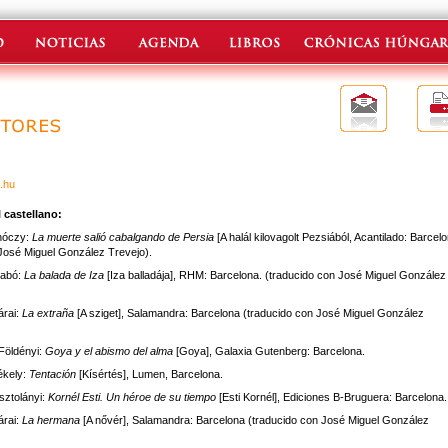
.hu
 castellano:
nóczy:
La muerte salió cabalgando de Persia
[A halál kilovagolt Pezsiából, Acantilado: Barcelo
José Miguel González Trevejo).
abó:
La balada de Iza
[Iza balladája], RHM: Barcelona. (traducido con José Miguel González
rai:
La extraña
[A sziget], Salamandra: Barcelona (traducido con José Miguel González
Földényi:
Goya y el abismo del alma
[Goya], Galaxia Gutenberg: Barcelona.
ékely:
Tentación
[Kísértés], Lumen, Barcelona.
ztolányi:
Kornél Esti. Un héroe de su tiempo
[Esti Kornél], Ediciones B-Bruguera: Barcelona.
rai:
La hermana
[A nővér], Salamandra: Barcelona (traducido con José Miguel González