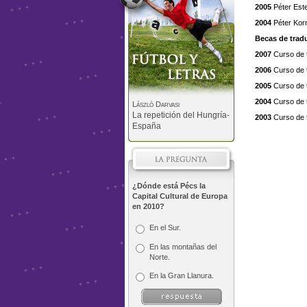
2005
Péter Est
2004
Péter Kor
Becas de trad
2007
Curso de t
2006
Curso de t
2005
Curso de t
2004
Curso de t
László Darvasi
La repetición del Hungría-
2003
Curso de t
España
¿Dónde está Pécs la
Capital Cultural de Europa
en 2010?
En el Sur.
En las montañas del
Norte.
En la Gran Llanura.