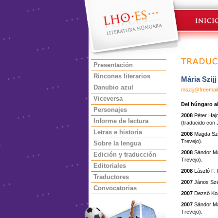
Presentación
Rincones literarios
Mária Szijj
Danubio azul
mszijj@freemail
Viceversa
Del húngaro al
Personajes
2008
Péter Haj
Informe de lectura
(traducido con 
Letras e historia
2008
Magda Sz
Trevejo).
Sobre la lengua
2008
Sándor Má
Edición y traducción
Trevejo).
Editoriales
2008
László F. 
Traductores
2007
János Sz
Convocatorias
2007
Dezső Kos
2007
Sándor Má
Trevejo).