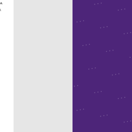
na.
.