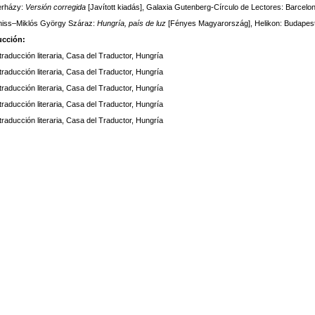
erházy:
Versión corregida
[Javított kiadás], Galaxia Gutenberg-Círculo de Lectores: Barcelo
niss–Miklós György Száraz:
Hungría, país de luz
[Fényes Magyarország], Helikon: Budapest
ucción:
raducción literaria, Casa del Traductor, Hungría
raducción literaria, Casa del Traductor, Hungría
raducción literaria, Casa del Traductor, Hungría
raducción literaria, Casa del Traductor, Hungría
raducción literaria, Casa del Traductor, Hungría