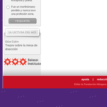
ensayista y poeta.
Fue un morfinómano
perdido y nunca tuvo
una profesión seria.
Géza Csáth
Trepov sobre la mesa de
disección
ayuda
|
redacci
Edita la Fundación Húngara 