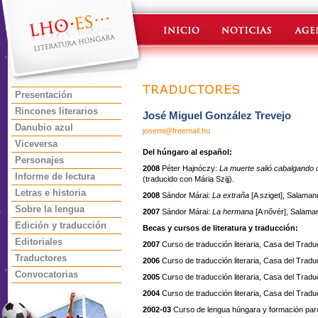
Presentación
Rincones literarios
José Miguel González Trevejo
Danubio azul
josemi@freemail.hu
Viceversa
Del húngaro al español:
Personajes
2008
Péter Hajnóczy:
La muerte salió cabalgando 
Informe de lectura
(traducido con Mária Szijj).
Letras e historia
2008
Sándor Márai:
La extraña
[A sziget], Salamand
Sobre la lengua
2007
Sándor Márai:
La hermana
[A nővér], Salaman
Edición y traducción
Becas y cursos de literatura y traducción:
Editoriales
2007
Curso de traducción literaria, Casa del Tradu
Traductores
2006
Curso de traducción literaria, Casa del Tradu
Convocatorias
2005
Curso de traducción literaria, Casa del Tradu
2004
Curso de traducción literaria, Casa del Tradu
2002-03
Curso de lengua húngara y formación parcia