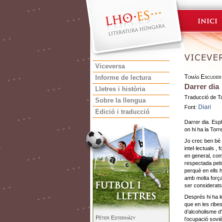
Viceversa
Tomàs Escuder
Informe de lectura
Darrer dia
Lletres i història
Traducció de 
Sobre la llengua
Diari
Font:
Edició i traducció
Darrer dia. Esp
on hi ha la Torr
Jo crec ben bé 
intel·lectuals ,
en general, com
respectada pels 
perquè en ells 
amb molta força,
ser considerats
Després hi ha l
que en les ribe
d’alcoholisme d’
Péter Esterházy
l’ocupació soviè