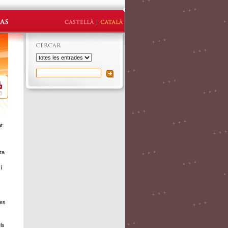
at
ta
í
des
ls