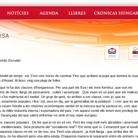
Tomás Escuder
lèndid de temps: sol .Fem cinc hores de caminar Fins que arribem al pujol que domina la ciut
e d’Arpad .Al bosc veig una pluja de fulles.
que hi ha dos classes d’hongaresos. Per una part els Eva i els Imre Kertész, que son els
 forts de ment, llargs de pensament , cultes i assenyats . Que viuen en un país que els maltrac
 s’ha maltractat ací també. Un grup de gent, no arriben a ser classe, crec jo, que es
estaments populars i fins i tot, avui en dia, per la generalitat de la població . I crec que és aix
hi veuen l’eixida a les misèries econòmiques també en la mesura que la saviesa es, crec que
 la millor indústria interna i exportadora del país. I en aquest sentit ells tenen eixe privilegi de
 l’avançada del que sabrà enfrentar-se amb el nou repte europeu.
es classes populars . De les que jo no en sé res. Però les veig molt més abrutides i anorrea
s mediterrànies. Serà producte del “socialisme real”? Em teme que sí. Certament que el nivell
aquesta classe no els ve de nou, ara. Però una situació , ja molt llarga , que arriba des de
tica, no ha afavorit gens una altra eixida. D’aquesta manera la separació entre els primers i e