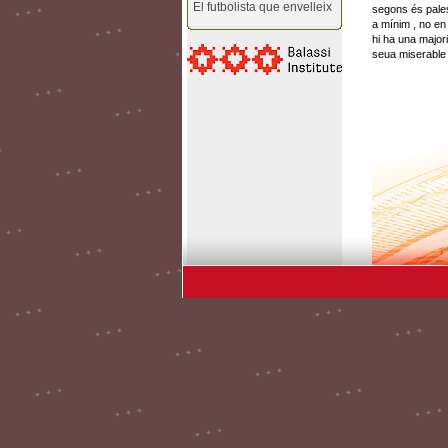
El futbolista que envelleix
segons és pales
a mínim , no en
hi ha una major
seua miserable 