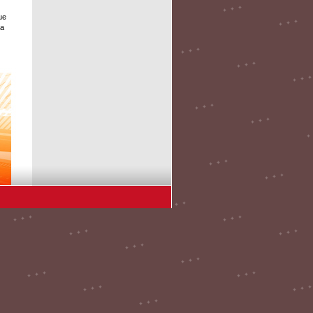
ue
la