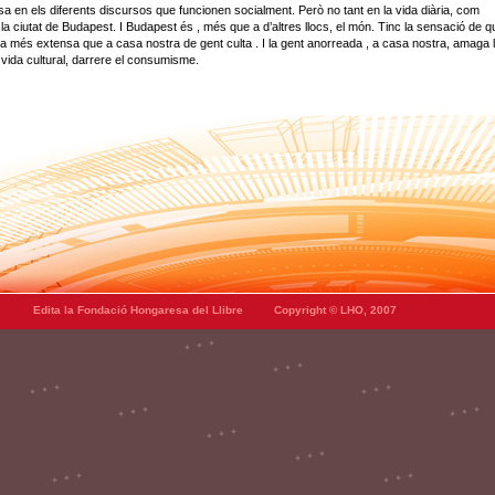
a en els diferents discursos que funcionen socialment. Però no tant en la vida diària, com
 la ciutat de Budapest. I Budapest és , més que a d’altres llocs, el món. Tinc la sensació de q
ia més extensa que a casa nostra de gent culta . I la gent anorreada , a casa nostra, amaga 
vida cultural, darrere el consumisme.
Edita la Fondació Hongaresa del Llibre
Copyright © LHO, 2007