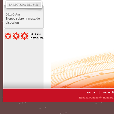
Géza Csáth
Trepov sobre la mesa de
disección
ayuda
|
redacci
Edita la Fundación Húngara 