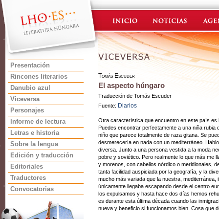
Presentación
Tomàs Escuder
Rincones literarios
El aspecto húngaro
Danubio azul
Traducción de Tomás Escuder
Viceversa
Diarios
Fuente:
Personajes
Otra característica que encuentro en este país es la
Informe de lectura
Puedes encontrar perfectamente a una niña rubia d
Letras e historia
niño que parece totalmente de raza gitana. Se pued
desmerecería en nada con un mediterráneo. Hablo d
Sobre la lengua
diversa. Junto a una persona vestida a la moda neo
Edición y traducción
pobre y soviético. Pero realmente lo que más me lla
y morenos, con cabellos nórdico o meridionales, d
Editoriales
tanta facilidad auspiciada por la geografía, y la d
Traductores
mucho más variada que la nuestra, mediterránea, i
únicamente llegaba escapando desde el centro europ
Convocatorias
los expulsamos y hasta hace dos días hemos rehu
es durante esta última década cuando las inmigra
nueva y beneficio si funcionamos bien. Cosa que