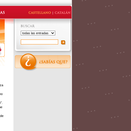
eza
mo
”.
ue
 de