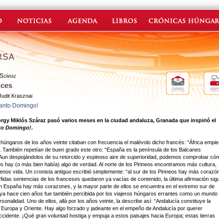
 Száraz
uces
Judit Krasznai
anto Domingo!
örgy Miklós Száraz pasó varios meses en la ciudad andaluza, Granada que inspirió el
to Domingo!
.
 húngaros de los años veinte citaban con frecuencia el malévolo dicho francés: “África empi
”. También repetían de buen grado este otro: “España es la península de los Balcanes
 Aun despojándolos de su retorcido y espinoso aire de superioridad, podemos comprobar có
 hay (o más bien había) algo de verdad. Al norte de los Pirineos encontramos más cultura,
nos vida. Un cronista antiguo escribió simplemente: “al sur de los Pirineos hay más corazón
érfidas sentencias de los franceses quedaron ya vacías de contenido, la última afirmación sig
en España hay más corazones, y la mayor parte de ellos se encuentra en el extremo sur de
ya hace cien años fue también percibida por los viajeros húngaros errantes como un mundo
sonalidad. Uno de ellos, allá por los años veinte, la describe así: “Andalucía constituye la
e Europa y Oriente. Hay algo forzado y jadeante en el empeño de Andalucía por querer
cidente. ¡Qué gran voluntad hostiga y empuja a estos paisajes hacia Europa; estas tierras