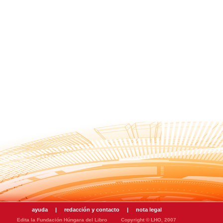
ayuda
|
redacción y contacto
|
nota legal
Edita la Fundación Húngara del Libro
Copyright © LHO, 2007