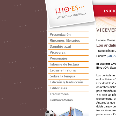
Presentación
György Miklós
Rincones literarios
Los andal
Danubio azul
Traducción de 
Viceversa
¡Oh, S
Fuente:
Personajes
El escritor Gy
Informe de lectura
libro
¡Oh, San
Letras e historia
Los periodistas
Sobre la lengua
en los Pirineos
Edición y traducción
Occidentales”.
en ambos dichos
Editoriales
pero también me
Traductores
Y si bien las p
siendo cierta: 
Convocatorias
Andalucía, que 
doble cara y per
transición entr
pertenecer a Oc