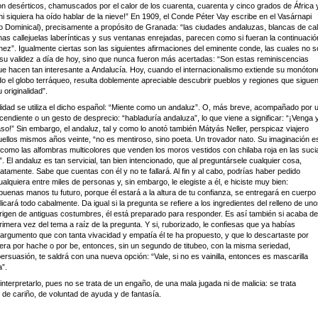
n desérticos, chamuscados por el calor de los cuarenta, cuarenta y cinco grados de África 
ni siquiera ha oído hablar de la nieve!” En 1909, el Conde Péter Vay escribe en el Vasárnapi
o Dominical), precisamente a propósito de Granada: “las ciudades andaluzas, blancas de cal
as callejuelas laberínticas y sus ventanas enrejadas, parecen como si fueran la continuació
ez”. Igualmente ciertas son las siguientes afirmaciones del eminente conde, las cuales no s
su validez a día de hoy, sino que nunca fueron más acertadas: “Son estas reminiscencias
que hacen tan interesante a Andalucía. Hoy, cuando el internacionalismo extiende su monóton
odo el globo terráqueo, resulta doblemente apreciable descubrir pueblos y regiones que sigue
originalidad”.
lidad se utiliza el dicho español: “Miente como un andaluz”. O, más breve, acompañado por 
endiente o un gesto de desprecio: “habladuría andaluza”, lo que viene a significar: “¡Venga 
so!” Sin embargo, el andaluz, tal y como lo anotó también Mátyás Neller, perspicaz viajero
ellos mismos años veinte, “no es mentiroso, sino poeta. Un trovador nato. Su imaginación e
como las alfombras multicolores que venden los moros vestidos con chilaba roja en las suci
a”. El andaluz es tan servicial, tan bien intencionado, que al preguntársele cualquier cosa,
atamente. Sabe que cuentas con él y no te fallará. Al fin y al cabo, podrías haber pedido
alquiera entre miles de personas y, sin embargo, le elegiste a él, e hiciste muy bien:
buenas manos tu futuro, porque él estará a la altura de tu confianza, se entregará en cuerpo
licará todo cabalmente. Da igual si la pregunta se refiere a los ingredientes del relleno de un
 origen de antiguas costumbres, él está preparado para responder. Es así también si acaba de
rimera vez del tema a raíz de la pregunta. Y si, ruborizado, le confiesas que ya habías
argumento que con tanta vivacidad y empatía él te ha propuesto, y que lo descartaste por
uera por hache o por be, entonces, sin un segundo de titubeo, con la misma seriedad,
rsuasión, te saldrá con una nueva opción: “Vale, si no es vainilla, entonces es mascarilla
a”.
nterpretarlo, pues no se trata de un engaño, de una mala jugada ni de malicia: se trata
de cariño, de voluntad de ayuda y de fantasía.