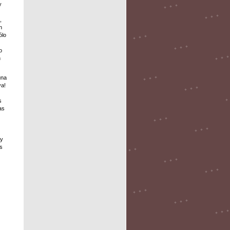
y
,
n
ólo
o
n
una
ya!
s
as
 y
os