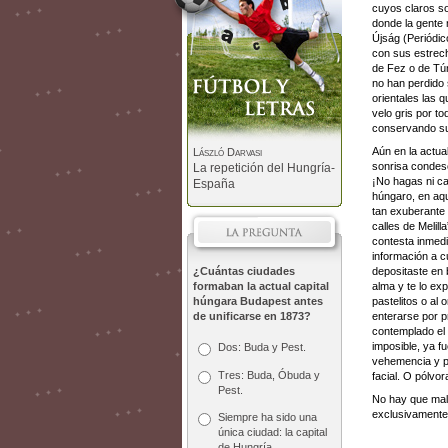
cuyos claros so
donde la gente 
Újság (Periódic
con sus estrech
de Fez o de Tún
no han perdido 
orientales las 
velo gris por t
conservando su 
Aún en la actua
László Darvasi
sonrisa condesc
La repetición del Hungría-
¡No hagas ni ca
España
húngaro, en aqu
tan exuberante 
calles de Melill
contesta inmedi
información a cu
¿Cuántas ciudades
depositaste en 
formaban la actual capital
alma y te lo exp
húngara Budapest antes
pastelitos o al
de unificarse en 1873?
enterarse por p
contemplado el 
imposible, ya f
Dos: Buda y Pest.
vehemencia y pe
Tres: Buda, Óbuda y
facial. O pólvor
Pest.
No hay que mali
exclusivamente 
Siempre ha sido una
única ciudad: la capital
de Hungría.