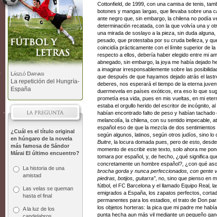
Cottonfield, de 1999, con una camisa de tenis, tambi
botones y mangas largas, que llevaba sobre una 
ante negro que, sin embargo, la chilena no podía ve
determinación recatada, con la que volvía una y o
una mirada de soslayo a la pieza, sin duda alguna,
pesado, que protestaba por su cruda belleza, y qu
coincidía prácticamente con el límite superior de 
respecto a ellos, debería haber elegido entre mi a
abnegado, sin embargo, la joya me había dejado he
a imaginar irresponsablemente sobre las posibili
László Darvasi
que después de que hayamos dejado atrás el lastre
La repetición del Hungría-
deberes, nos esperará el tiempo de la eterna juve
España
duermevela en países exóticos, era eso lo que suger
prometía esa vida, pues en mis vueltas, en mi eter
estaba el orgullo herido del escritor de incógnito, 
habían encontrado falto de peso y habían tachado de
melancolía, la chilena, con su sentido impecable, a
español eso de que la mezcla de dos sentimiento
¿Cuál es el título original
según algunos, latinos, según otros judíos, sino l
en húngaro de la novela
Buitre
, la locura domada pues, pero de esto, desd
más famosa de Sándor
momento de escribir este texto, solo ahora me pon
Márai El último encuentro?
tomara por español, y, de hecho, ¿qué significa q
concretamente un hombre español?, ¿con qué aso
La historia de una
brocha gorda y nunca perfeccionados, con gente vo
amistad
piedras, botijos, guitarra”
, no, sino que pienso en m
fútbol, el FC Barcelona y el llamado Equipo Real,
Las velas se queman
emigrados a España, los zapatos perfectos, cortad
hasta el final
permanentes para los estadios, el trato de Don para 
los objetos horteras: la pica que mi padre me habí
A la luz de los
punta hecha aun más vil mediante un pequeño ganc
candelabros