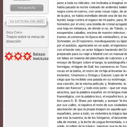
pese a toda su ridiculez, me inclinaba a imaginar e
había pasado la noche rodeado de ardientes bail
negra como el cuervo, con unas rosas rojas, de aro
de la pica, se había estrellado desde una de las inc
burdel, luego contra el regazo de mi padre, para, fin
húmedos por el vino; una botella de cristal azogad
una hoja en miniatura, de dónde si no, de Toledo,
Géza Csáth
estupendos caballos, encima de nuestro televisor;
Trepov sobre la mesa de
trastos al comenzar mi época de veinteañero; el au
disección
Schneider, en
El reportero
, mordisqueando su lápiz
por el autobús, agonizante en un asilo; el ingenio
con el borde roto; un actor búlgaro haciendo del 
preparado para su viaje a Madrid con un manual de 
sin faltas en materia del planchado de calzones y 
ensayo de Borges sobre el tango; la autobiografía
hormigas; el bigote de Dalí; los camareros en Tossa
rocas en la bahía, el rostro de mi hija al levantar
instantes; Unamuno y Ortega y Gasset; Lope de Ve
ciego que ha recibido una patada en su estómago; l
una canción, de la misma película; y, finalmente, la c
todos
tan
francos*
, y todo esto junto – que ser es
atractiva, que la palabra español, en mi lengua ma
fraseológica, con la palabra loco, el español loco,
loco para G. B. Shaw, por ejemplo, y aunque “
la i
por sus calles, ni siquiera el resto de sus ciudada
alucinación de que la propia imagen es aquella que 
españoles, pese a todo, se vislumbra la trágica óp
que tras la nuestra, la de los húngaros, el lanzamie
silla de montar, y la leche de yegua fermentada, o
noble, el reflejo de lo trágico, mientras que la de l