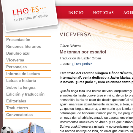
Presentación
Gábor Németh
Rincones literarios
Me toman por español
Danubio azul
Traducción de Eszter Orbán
Viceversa
¿Eres judío?
Fuente:
Personajes
Este texto del escritor húngaro Gábor Németh, e
Informe de lectura
Internacional’, venía dedicado a Javier Marías.
Letras e historia
la novela ’¿Eres judío?’, libro celebrado tanto p
Sobre la lengua
Quizás haga falta una botella de vino, corpulento 
Edición y traducción
ennoblecida hasta convertirse en vino, de un toro 
sensación, la ola de calor del deleite que sentí al oí
Editoriales
spain
, una frase absolutamente increíble, si bien,
Traductores
ya que su lengua materna, al contrario que la mía,
natural que, de haberme tomado por tal, me pregun
Convocatorias
en cuya tierra había levantado su caseta, entre jue
instrumentos musicales de África, y es que estábam
Schwerpunktthema
era mi país, y no precisament
día llevaba un traje de lana, de color gris oscuro,