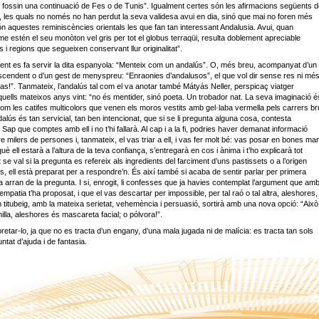
fossin una continuació de Fes o de Tunis”. Igualment certes són les afirmacions següents 
, les quals no només no han perdut la seva validesa avui en dia, sinó que mai no foren més
n aquestes reminiscències orientals les que fan tan interessant Andalusia. Avui, quan
sme estén el seu monòton vel gris per tot el globus terraqüi, resulta doblement apreciable
 i regions que segueixen conservant llur originalitat”.
nt es fa servir la dita espanyola: “Menteix com un andalús”. O, més breu, acompanyat d’un
cendent o d’un gest de menyspreu: “Enraonies d’andalusos”, el que vol dir sense res ni més
 cas!”. Tanmateix, l’andalús tal com el va anotar també Mátyás Neller, perspicaç viatger
uells mateixos anys vint: “no és mentider, sinó poeta. Un trobador nat. La seva imaginació é
om les catifes multicolors que venen els moros vestits amb gel·laba vermella pels carrers br
ndalús és tan servicial, tan ben intencionat, que si se li pregunta alguna cosa, contesta
ap que comptes amb ell i no t’hi fallarà. Al cap i a la fi, podries haver demanat informació
e milers de persones i, tanmateix, el vas triar a ell, i vas fer molt bé: vas posar en bones ma
rquè ell estarà a l’altura de la teva confiança, s’entregarà en cos i ànima i t’ho explicarà tot
se val si la pregunta es refereix als ingredients del farciment d’uns pastissets o a l’origen
s, ell està preparat per a respondre’n. És així també si acaba de sentir parlar per primera
 arran de la pregunta. I si, enrogit, li confesses que ja havies contemplat l’argument que am
i empatia t’ha proposat, i que el vas descartar per impossible, per tal raó o tal altra, aleshores,
titubeig, amb la mateixa serietat, vehemència i persuasió, sortirà amb una nova opció: “Això
inilla, aleshores és mascareta facial; o pólvora!”.
retar-lo, ja que no es tracta d’un engany, d’una mala jugada ni de malícia: es tracta tan sols
untat d’ajuda i de fantasia.