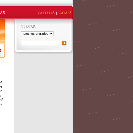
s
os
ys
es
a:
mbé
ys
r