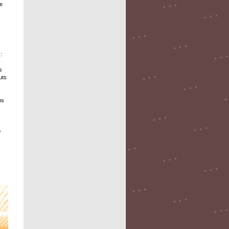
de
:
s
uts
ns
b