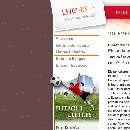
Viceversa
György Miklós
Informe de lectura
Els andalu
Lletres i història
Traducció de A
Sobre la llengua
Oh, San
Font:
Edició i traducció
Els periodistes
Pirineus”. Tamb
Encara despulla
hi ha (o, més a
vida. Un cronist
sentències dels
a Espanya hi ha
percebuda pels 
vint, la descriu
panteixant en l
aquests paisatg
dels quaranta o 
comte Péter Vay
Péter Esterházy
andaluses, blan