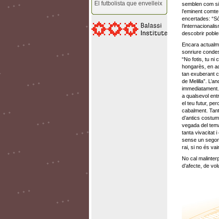
El futbolista que envelleix
semblen com si 
l’eminent comte
encertades: “Só
l’internacionali
descobrir pobles
Encara actualme
sonriure condes
“No fotis, tu ni
hongarès, en aq
tan exuberant c
de Melilla”. L’a
immediatament. S
a qualsevol entr
el teu futur, pe
cabalment. Tant 
d’antics costum
vegada del tema
tanta vivacitat 
sense un segon 
rai, si no és va
No cal malinterp
d’afecte, de vol