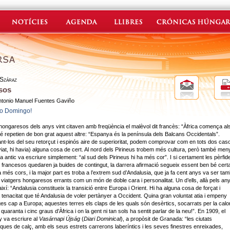
 Száraz
sos
ntonio Manuel Fuentes Gaviño
to Domingo!
 hongaresos dels anys vint citaven amb freqüència el malèvol dit francès: “Àfrica comença al
é repetien de bon grat aquest altre: “Espanya és la península dels Balcans Occidentals”.
nt-los del seu retorçut i espinós aire de superioritat, podem comprovar com en tots dos cas
viat, hi havia) alguna cosa de cert. Al nord dels Pirineus trobem més cultura, però també men
a antic va escriure simplement: “al sud dels Pirineus hi ha més cor”. I si certament les pèrfid
 francesos quedaren ja buides de contingut, la darrera afirmació segueix essent ben bé cert
 més cors, i la major part es troba a l’extrem sud d’Andalusia, que ja fa cent anys va ser ta
viatgers hongaresos errants com un món de doble cara i personalitat. Un d’ells, allà pels an
 així: “Andalusia constitueix la transició entre Europa i Orient. Hi ha alguna cosa de forçat i
a tenacitat que té Andalusia de voler pertànyer a Occident. Quina gran voluntat atia i empeny
es cap a Europa; aquestes terres els claps de les quals són desèrtics, socarrats per la calo
quaranta i cinc graus d’Àfrica i on la gent ni tan sols ha sentit parlar de la neu!”. En 1909, el
 va escriure al
Vasárnapi Újság
(
Diari Dominical
), a propòsit de Granada: “les ciutats
ques de calç, amb els seus estrets carrerons laberíntics i les seves finestres enreixades,