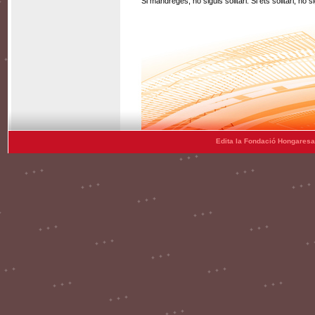
Si mandreges, no siguis solitari. Si ets solitari, no s
Edita la Fondació Hongaresa 