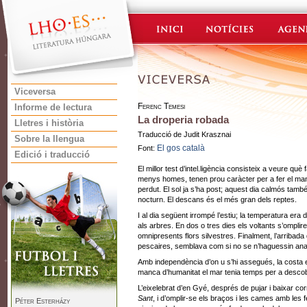
Viceversa
Ferenc Temesi
Informe de lectura
La droperia robada
Lletres i història
Traducció de Judit Krasznai
Sobre la llengua
El gos català
Font:
Edició i traducció
El millor test d’intel.ligència consisteix a veure q
menys homes, tenen prou caràcter per a fer el ma
perdut. El sol ja s’ha post; aquest dia calmós també
nocturn. El descans és el més gran dels reptes.
I al dia següent irrompé l’estiu; la temperatura era
als arbres. En dos o tres dies els voltants s’omplir
omnipresents flors silvestres. Finalment, l’arribad
pescaires, semblava com si no se n’haguessin ana
Amb independència d’on u s’hi assegués, la costa 
manca d’humanitat el mar tenia temps per a descobri
L’eixelebrat d’en Gyé, després de pujar i baixar co
Sant
, i d’omplir-se els braços i les cames amb les f
Péter Esterházy