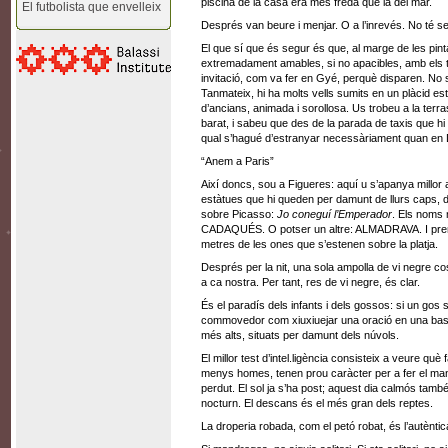
piscina de la casa era més freda que la del mar.
El futbolista que envelleix
Després van beure i menjar. O a l’inrevés. No té se
El que sí que és segur és que, al marge de les p
extremadament amables, si no apacibles, amb els tur
invitació, com va fer en Gyé, perquè disparen. No
Tanmateix, hi ha molts vells sumits en un plàcid esta
d’ancians, animada i sorollosa. Us trobeu a la terr
barat, i sabeu que des de la parada de taxis que hi h
qual s’hagué d’estranyar necessàriament quan en Da
“Anem a Paris”
Així doncs, sou a Figueres: aquí u s’apanya millor 
estàtues que hi queden per damunt de llurs caps, d
sobre Picasso:
Jo coneguí l’Emperador
. Els noms 
CADAQUÉS. O potser un altre: ALMADRAVA. I prendr
metres de les ones que s’estenen sobre la platja.
Després per la nit, una sola ampolla de vi negre c
a ca nostra. Per tant, res de vi negre, és clar.
És el paradís dels infants i dels gossos: si un gos s
commovedor com xiuxiuejar una oració en una basíli
més alts, situats per damunt dels núvols.
El millor test d’intel.ligència consisteix a veure q
menys homes, tenen prou caràcter per a fer el ma
perdut. El sol ja s’ha post; aquest dia calmós també
nocturn. El descans és el més gran dels reptes.
La droperia robada, com el petó robat, és l’autèntic