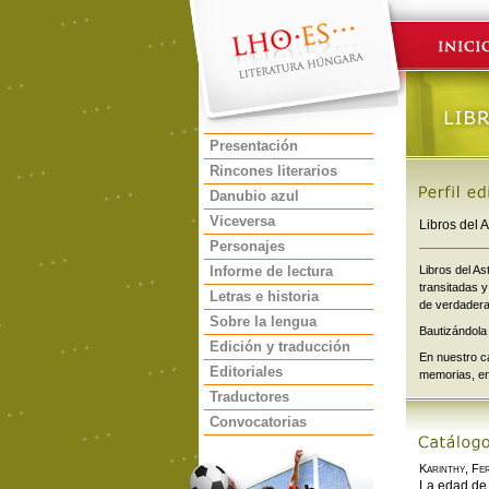
Presentación
Rincones literarios
Danubio azul
Viceversa
Libros del 
Personajes
Informe de lectura
Libros del As
transitadas y
Letras e historia
de verdaderas
Sobre la lengua
Bautizándola
Edición y traducción
En nuestro c
Editoriales
memorias, en
Traductores
Convocatorias
Karinthy, Fe
La edad de