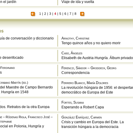
n el jardín
Viaje de ida y vuelta
1
|
2
|
3
|
4
|
5
|
6
|
7
|
8
ía de conversación y diccionario
Arnothy, Christine
Tengo quince años y no quiero morir
Caso, Ángeles
e desenfocado
Elisabeth de Austria-Hungría. Álbum privado
s-Ferdinand
Ferenczi, Sándor – Groddeck, Georg
s
Correspondencia
ribano Martín (ed.)
Ferrero Blanco, María Dolores
 del Maestre de Campo Bernardo
La revolución húngara de 1956: el desperta
a Hungría en 1548
democrático de Europa del Este
t
Fortes, Susana
dos. Retratos de la otra Europa
Esperando a Robert Capa
e – Ródenas Rigla, Francisco José –
González Enríquez, Carmen
tephanie
Crisis y cambio en Europa del Este. La
social en Polonia, Hungría y
transición húngara a la democracia