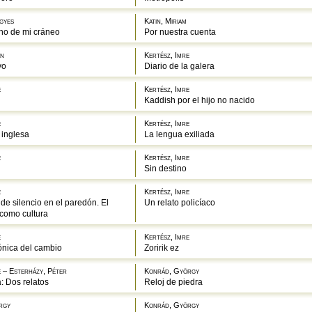
igyes
Katin, Miriam
rno de mi cráneo
Por nuestra cuenta
án
Kertész, Imre
vo
Diario de la galera
e
Kertész, Imre
Kaddish por el hijo no nacido
e
Kertész, Imre
 inglesa
La lengua exiliada
e
Kertész, Imre
Sin destino
e
Kertész, Imre
 de silencio en el paredón. El
Un relato policíaco
como cultura
e
Kertész, Imre
rónica del cambio
Zoririk ez
e – Esterházy, Péter
Konrád, György
a: Dos relatos
Reloj de piedra
rgy
Konrád, György