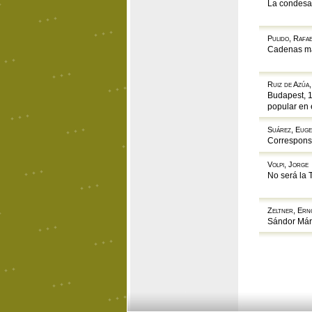
La condesa
Pulido, Rafa
Cadenas m
Ruiz de Azúa,
Budapest, 1
popular en e
Suárez, Euge
Correspons
Volpi, Jorge
No será la 
Zeltner, Ern
Sándor Már