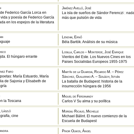
n
Jiménez Avelló, José
de Federico García Lorca en
La isla de sueños de Sándor Ferenczi : nad
a vida y poesía de Federico García
más que pulsión de vida
ada en los espejos de la literatura
dan
Lendvai, Ernő
nguaje
Béla Bartók. Análisis de su música
isco
Losilla, Carlos – Monterde, José Enrique
jda. El húngaro errante
Vientos del Este. Los Nuevos Cines en los
Paises Socialistas Europeos 1955-1975
énez Faro
Martín de la Guardia, Ricardo M. – Pérez
 poetas: María Estuardo, María
Sánchez, Guillermo A. – Szilágyi, István
ia de Sajonia y Elisabeth de
La batalla de Budapest: historia de la
gría
insurrección húngara de 1956
c
Miguel de Ferdinandy
en la Toscana
Carlos V Su alma y su política
 László
Moreau Ricaud, Michelle
ografía, cine
Michael Bálint. El nuevo comienzo de la
Escuela de Budapest
jandra
Prior Olmos, Ángel