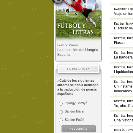
Karinthy, Fr
Viaje en to
Kemény, Istv
Discurso vi
Kertész, Imr
Fiasco
László Darvasi
La repetición del Hungría-
Kertész, Imr
España
La bandera
Kertész, Imr
Liquidación
¿Cuál de los siguientes
Kertész, Imr
autores se había dedicado
Un instante
a la traducción de poesía
holocausto 
española?
Kertész, Imr
György Somlyó
Yo, otro. C
Sándor Márai
Kertész, Imr
Sándor Petőfi
Una histori
Konrád, Gyö