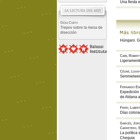
Una fiesta e
Géza Csáth
Trepov sobre la mesa de
disección
Húngaro. Gu
Capa, Robert
Ligerament
Céline, Loui
Semmelwei
Fernando Esc
Expedición
de Aldana 
Ferri, Lliber
Días colora
Garcés, Jorg
Carretero, S
La política 
Chequia