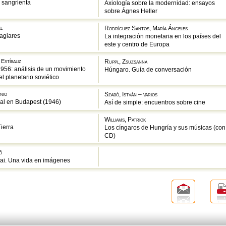
 sangrienta
Axiología sobre la modernidad: ensayos
sobre Ágnes Heller
el
Rodríguez Santos, María Ángeles
agiares
La integración monetaria en los países del
este y centro de Europa
 Estíbaliz
Ruppl, Zsuzsanna
956: análisis de un movimiento
Húngaro. Guía de conversación
l planetario soviético
nio
Szabó, István – varios
al en Budapest (1946)
Así de simple: encuentros sobre cine
Williams, Patrick
Tierra
Los cíngaros de Hungría y sus músicas (con
CD)
ő
ai. Una vida en imágenes