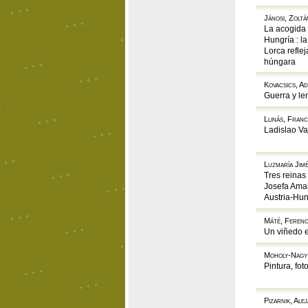
Jánosi, Zoltá
La acogida 
Hungría : l
Lorca reflej
húngara
Kovacsics, A
Guerra y le
Llinás, Franc
Ladislao Va
Luzmaría Jim
Tres reinas
Josefa Amal
Austria-Hun
Máté, Feren
Un viñedo 
Moholy-Nagy,
Pintura, fot
Pizarnik, Ale