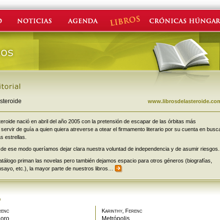
Asteroide
www.librosdelasteroide.co
teroide nació en abril del año 2005 con la pretensión de escapar de las órbitas más
 servir de guía a quien quiera atreverse a otear el firmamento literario por su cuenta en busc
 estrellas.
 de ese modo queríamos dejar clara nuestra voluntad de independencia y de asumir riesgos.
atálogo priman las novelas pero también dejamos espacio para otros géneros (biografías,
sayo, etc.), la mayor parte de nuestros libros…
renc
Karinthy, Ferenc
 oro
Metrópolis