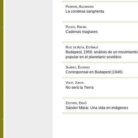
Pizarnik, Alejandra
La condesa sangrienta
Pulido, Rafael
Cadenas magiares
Ruiz de Azúa, Estíbaliz
Budapest, 1956: análisis de un movimiento
popular en el planetario soviético
Suárez, Eugenio
Corresponsal en Budapest (1946)
Volpi, Jorge
No será la Tierra
Zeltner, Ernő
Sándor Márai. Una vida en imágenes