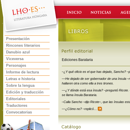
Presentación
Rincones literarios
Danubio azul
Viceversa
Ediciones Barataria
Personajes
Informe de lectura
–¿Y qué oficio es el que has dejado, Sancho? –p
Letras e historia
––He dejado de ser gobernador de una ínsula –r
hallaren otra como ella a tres tirones.
Sobre la lengua
––¿Y dónde está esa ínsula? –preguntó Ricote.
Edición y traducción
se llama ínsula Barataria.
Editoriales
–Calla Sancho –dijo Ricote–, que las ínsulas está
Traductores
––¿Cómo no? –replicó…
Convocatorias