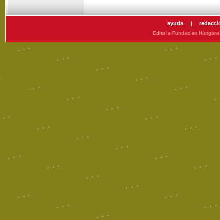
ayuda
|
redacci
Edita la Fundación Húngara 