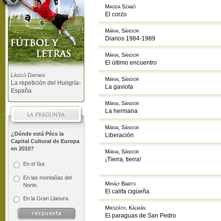
Magda Szabó
El corzo
Márai, Sándor
Diarios 1984-1989
Márai, Sándor
El último encuentro
László Darvasi
Márai, Sándor
La repetición del Hungría-
La gaviota
España
Márai, Sándor
La hermana
Márai, Sándor
¿Dónde está Pécs la
Liberación
Capital Cultural de Europa
en 2010?
Márai, Sándor
¡Tierra, tierra!
En el Sur.
En las montañas del
Mihály Babits
Norte.
El califa cigüeña
En la Gran Llanura.
Mikszáth, Kálmán
El paraguas de San Pedro