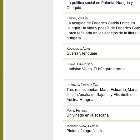
La política social en Polonia, Hungría y
Chequia
Jánosi, Zoltán
La acogida de Federico García Lorca en
Hungría : la vida y poesía de Federico Garc
Lorca reflejada en los espejos de la literatu
húngara
Kovacsics, Adan
Guerra y lenguaje
Llinás, Francisco
Ladislao Vajda. El húngaro errante
Luzmaría Jiménez Faro
Tres reinas poetas: María Estuardo, María
Josefa Amalia de Sajonia y Elisabeth de
Austria-Hungría
Máté, Ferenc
Un viñedo en la Toscana
Moholy-Nagy, László
Pintura, fotografía, cine