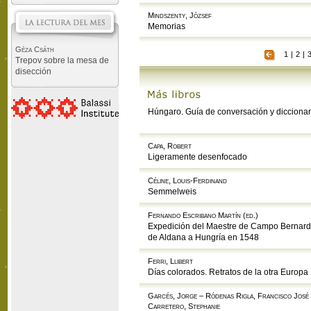
Mindszenty, József
Memorias
Géza Csáth
1
|
2
|
Trepov sobre la mesa de
disección
Húngaro. Guía de conversación y diccionar
Capa, Robert
Ligeramente desenfocado
Céline, Louis-Ferdinand
Semmelweis
Fernando Escribano Martín (ed.)
Expedición del Maestre de Campo Bernar
de Aldana a Hungría en 1548
Ferri, Llibert
Días colorados. Retratos de la otra Europa
Garcés, Jorge – Ródenas Rigla, Francisco José
Carretero, Stephanie