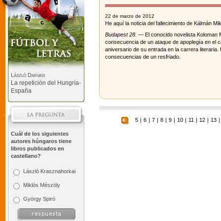
22 de marzo de 2012
He aquí la noticia del fallecimiento de Kálmán M
Budapest 28.
— El conocido novelista Koloman Mi
consecuencia de un ataque de apoplegía en el 
aniversario de su entrada en la carrera literaria
consecuencias de un resfriado.
László Darvasi
La repetición del Hungría-
España
5
|
6
|
7
|
8
|
9
|
10
|
11
|
12
|
13
|
Cuál de los siguientes
autores húngaros tiene
libros publicados en
castellano?
László Krasznahorkai
Miklós Mészöly
György Spiró