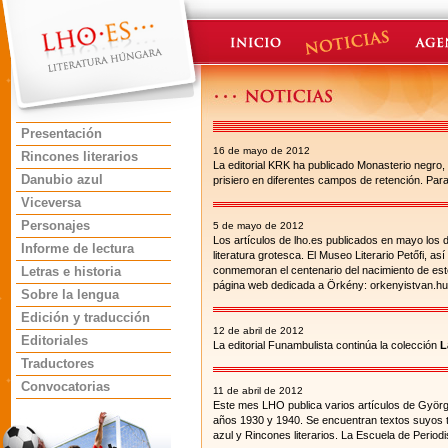
Presentación
16 de mayo de 2012
Rincones literarios
La editorial KRK ha publicado Monasterio negro
Danubio azul
prisiero en diferentes campos de retención. Par
Viceversa
Personajes
5 de mayo de 2012
Los artículos de lho.es publicados en mayo los 
Informe de lectura
literatura grotesca. El Museo Literario Petőfi, a
Letras e historia
conmemoran el centenario del nacimiento de este
página web dedicada a Örkény: orkenyistvan.hu
Sobre la lengua
Edición y traducción
12 de abril de 2012
Editoriales
La editorial Funambulista continúa la colección
L
Traductores
Convocatorias
11 de abril de 2012
Este mes LHO publica varios artículos de György
años 1930 y 1940. Se encuentran textos suyos 
azul y Rincones literarios. La Escuela de Perio