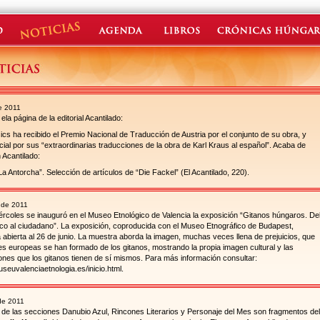
e 2011
ela página de la editorial Acantilado:
cs ha recibido el Premio Nacional de Traducción de Austria por el conjunto de su obra, y
al por sus “extraordinarias traducciones de la obra de Karl Kraus al español”. Acaba de
 Acantilado:
La Antorcha”. Selección de artículos de “Die Fackel” (El Acantilado, 220).
 de 2011
ércoles se inauguró en el Museo Etnológico de Valencia la exposición “Gitanos húngaros. De
co al ciudadano”. La exposición, coproducida con el Museo Etnográfico de Budapest,
abierta al 26 de junio. La muestra aborda la imagen, muchas veces llena de prejuicios, que
es europeas se han formado de los gitanos, mostrando la propia imagen cultural y las
ones que los gitanos tienen de sí mismos. Para más información consultar:
seuvalenciaetnologia.es/inicio.html.
de 2011
s de las secciones Danubio Azul, Rincones Literarios y Personaje del Mes son fragmentos del