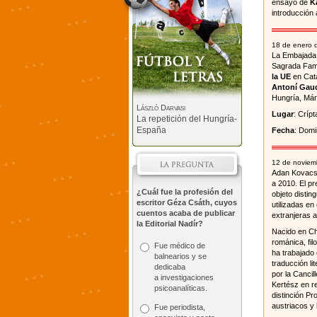
ensayo de
K
introducción 
18 de enero 
La Embajada 
Sagrada Famíl
la UE
en Cata
Antoní Gaud
Hungría, Már
László Darvasi
Lugar
: Críp
La repetición del Hungría-
España
Fecha
: Domi
12 de noviem
Adan Kovacsi
a 2010. El pr
¿Cuál fue la profesión del
objeto distin
escritor Géza Csáth, cuyos
utilizadas en
cuentos acaba de publicar
extranjeras 
la Editorial Nadír?
Nacido en Chi
románica, fil
Fue médico de
ha trabajado
balnearios y se
traducción li
dedicaba
por la Cancil
a investigaciones
Kertész en re
psicoanalíticas.
distinción P
austriacos y
Fue periodista,