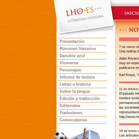
Presentación
7 de marzo d
Rincones literarios
Una noticia d 
Danubio azul
Adan Kovacsi
Viceversa
muy en especi
publicarse en
Personajes
Karl Kraus, “
Informe de lectura
Letras e historia
11 de febrero
Sobre la lengua
El pasado mi
Edición y traducción
hombre exóti
permanecerá 
Editoriales
las sociedad
representaci
Traductores
http://www.mu
Convocatorias
19 de enero 
Los artículo