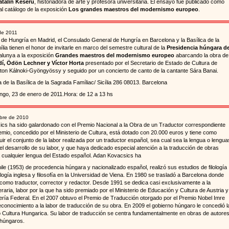
atalin Keserü
, historiadora de arte y profesora universitaria. El ensayo fue publicado como
al catálogo de la exposición
Los grandes maestros del modernismo europeo
.
de 2011
de Hungría en Madrid, el Consulado General de Hungría en Barcelona y la Basílica de la
ia tienen el honor de invitarle en marco del semestre cultural de la
Presidencia húngara d
lunya a la exposición
Grandes maestros del modernismo europeo
abarcando la obra de
í, Ödön Lechner y Víctor Horta
presentado por el Secretario de Estado de Cultura de
ton Kálnoki-Gyöngyössy y seguido por un concierto de canto de la cantante Sára Banai.
ta de la Basílica de la Sagrada Famíliac/ Sicília 286 08013. Barcelona
ngo, 23 de enero de 2011.Hora: de 12 a 13 hs
bre de 2010
cs ha sido galardonado con el Premio Nacional a la Obra de un Traductor correspondiente
emio, concedido por el Ministerio de Cultura, está dotado con 20.000 euros y tiene como
guir el conjunto de la labor realizada por un traductor español, sea cual sea la lengua o lengua
 el desarrollo de su labor, y que haya dedicado especial atención a la traducción de obras
a cualquier lengua del Estado español. Adan Kovacsics ha
le (1953) de procedencia húngara y nacionalizado español, realizó sus estudios de filología
ología inglesa y filosofía en la Universidad de Viena. En 1980 se trasladó a Barcelona donde
 como traductor, corrector y redactor. Desde 1991 se dedica casi exclusivamente a la
teraria, labor por la que ha sido premiado por el Ministerio de Educación y Cultura de Austria y
lería Federal. En el 2007 obtuvo el Premio de Traducción otorgado por el Premio Nobel Imre
conocimiento a la labor de traducción de su obra. En 2009 el gobierno húngaro le concedió l
ro Cultura Hungarica. Su labor de traducción se centra fundamentalmente en obras de autore
 húngaros.