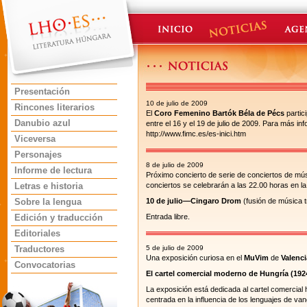
Presentación
10 de julio de 2009
Rincones literarios
El
Coro Femenino Bartók Béla de Pécs
partic
Danubio azul
entre el 16 y el 19 de julio de 2009. Para más inf
http://www.fimc.es/es-inici.htm
Viceversa
Personajes
8 de julio de 2009
Informe de lectura
Próximo concierto de serie de conciertos de mú
Letras e historia
conciertos se celebrarán a las 22.00 horas en la
Sobre la lengua
10 de julio—Cingaro Drom
(fusión de música t
Edición y traducción
Entrada libre.
Editoriales
Traductores
5 de julio de 2009
Una exposición curiosa en el
MuVim
de
Valenci
Convocatorias
El cartel comercial moderno de Hungría (192
La exposición está dedicada al cartel comercial
centrada en la influencia de los lenguajes de va