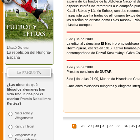
a partir de los fondos de la Biblioteca Nacional
especial interés los referentes a la campaña pub
Katalin Bakos y László Scholz, son dos reconoci
hispanista que ha traducido al húngaro textos d
los diseños de artistas como Lajos Kassák, Rób
plástica europea.
3 de julio de 2009
La editorial valenciana
El Nadir
pronto publicará
László Darvasi
Hormiguero
, escrita en 1916. Kaffka formaba 
La repetición del Hungría-
contemporánea de Dezső Kosztolányi, Géza Csá
España
1 de julio de 2009
Próximo concierto de
DUTAR
3 de julio, a las 21:00, Museo de Historia de Cat
¿Las obras de qué
Canciones folclóricas húngaras y cíngaras inte
filósofos alemanes han
sido traducidas por el
escritor Premio Nobel Imre
Kertész?
Nietzsche y
Wittgenstein
28
|
29
|
30
|
31
|
32
|
33
|
34
|
35
|
3
Kant y Hegel
Wittgenstein y
Schopenhauer